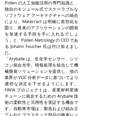
Pollen の人工知能活用の専門知識と、
独自のモジュール式でスケーラブルな
ソフトウェア アーキテクチャへの統合
により、Materi'act は明確に差別化を
図り、将来のアプリケーションの開発
を加速する手段を手に入れるでしょ
う」と、Pollen Metrology の CEO であ
る Johann Foucher 氏は付け加えまし
た。
「Aryballe は、生化学センサー、シリ
コン統合光学、情報処理を統合して機
械嗅覚ソリューションを提供し、他の
業界が VOC 分析データに基づいてより
適切な決定を下せるようにします。
FAVIA プロジェクトは、産業材料変換
チェーンに統合するための Aryballe 技
術の柔軟性と汎用性を実証する機会で
す。自動車市場は、製造および組み立
てられたプラスチック部品の嗅覚レン