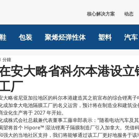
核心解决方案
动态
鞋
包装
聚烯烃弹性体
塑料
汽车
1 分鐘
在安大略省科尔本港设立
工厂
安大略省尼亚加拉地区的科尔本港建造其之前宣布的综合锂离子电池 (
化成加拿大电池隔膜工厂的名义运营，预计将在制造业和建筑业
业化生产将于 2027 年开始。
化成株式会社总裁兼代表董事工藤幸郎表示：“随着电动汽车及
望将首个 Hipore™ 湿法锂离子隔膜制造厂引入加拿大。凭借
和强大的当地社区支持，我们将能够通过该工厂更好地服务于该