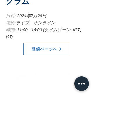
グラム
日付:
2024年7月24日
場所:
ライブ、オンライン
時間:
11:00 - 16:00 (タイムゾーン: KST、
JST)
登録ページへ
コアコンピタンス
販売予測
貿易データ分析
価格予測
レポート