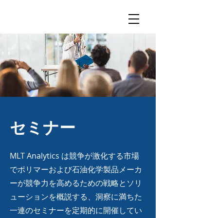
セミナー
MLT Analytics は競争が激化する市場
でポリマーおよび石油化学製品メーカ
ーが競争力を高めるための戦略とソリ
ューションを概説する、洞察に満ちた
一連のセミナーを定期的に開催してい