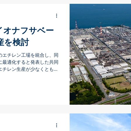
イオナフサベー
産を検討
のエチレン工場を統合し、同
に最適化すると発表した共同
エチレン生産が少なくとも部
カルリサイクルされた原料に
いという示唆が隠されてい