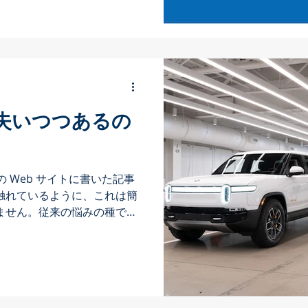
2...
を失いつつあるの
ay の Web サイトに書いた記事
触れているように、これは簡
ません。従来の悩みの種であ
フラの不足を超えた課題が浮
ンティブや補助金...