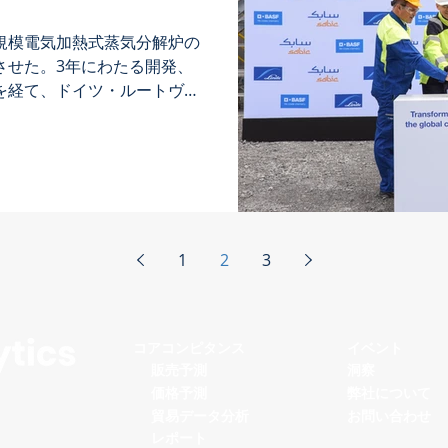
、大規模電気加熱式蒸気分解炉の
させた。3年にわたる開発、
を経て、ドイツ・ルートヴィ
のフェルブント・サイトで実
れる準備が整った。2021
1
2
3
コアコンピタンス
イベント
販売予測
洞察
価格予測
弊社について
貿易データ分析
お問い合わせ
レポート