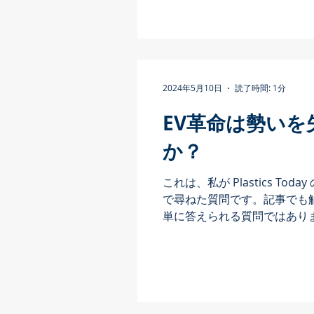
ます。報告書を閲覧していると、
2024年5月10日
読了時間: 1分
EV革命は勢い
か？
これは、私が Plastics Tod
で尋ねた質問です。記事でも
単に答えられる質問ではあり
る価格、走行距離、充電イン
上しています。さらに、インセ