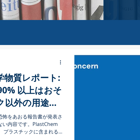
学物質レポート:
90% 以上はおそ
ク以外の用途に
恐怖をあおる報告書が発表さ
内容です。PlastChem
び、プラスチックに含まれる
質のデータベースが付属してい