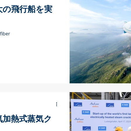
大の飛行船を実
fiber
気加熱式蒸気ク